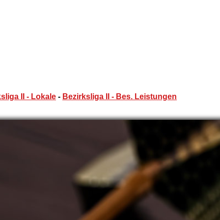
sliga II - Lokale
-
Bezirksliga II - Bes. Leistungen