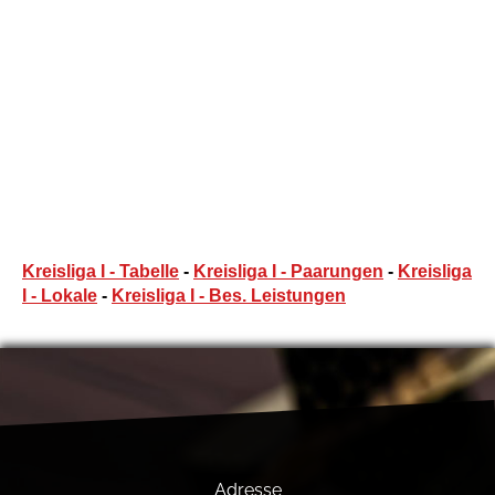
Kreisliga I - Tabelle
-
Kreisliga I - Paarungen
-
Kreisliga
I - Lokale
-
Kreisliga I - Bes. Leistungen
Adresse