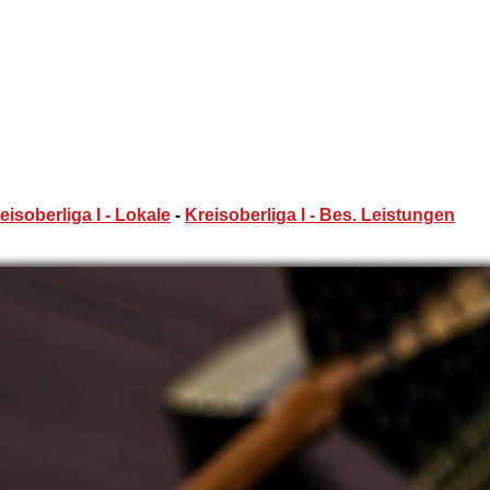
eisoberliga I - Lokale
-
Kreisoberliga I - Bes. Leistungen