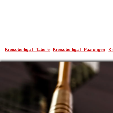
Kreisoberliga I - Tabelle
-
Kreisoberliga I - Paarungen
-
Kr