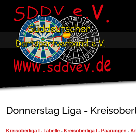
Donnerstag Liga - Kreisoberl
Kreisoberliga I - Tabelle
-
Kreisoberliga I - Paarungen
-
Kr